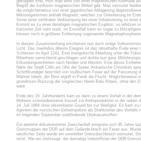
gekoppelt sind, muß man wohl von einer magnetischen Anomalie ausg
Begriff der konfusen magnetischen Wirbel gibt. Man vermutet hierbei 
die möglicherweise von einer gigantischen Ablagerung abgestorbener
Mikroorganismen enthält Magnetit, welches zur Orientierung im Erd
Sinne einer vertikalen Verklumpung bei einer Initialisierung zu ein
Kommt es zu einer derartigen magnetischen Eruption, so erhitzen s
kürzester Zeit sehr stark, im Einzelfall kann es sogar zu blitzart
können noch in größerer Entfernung sogenannte Magnetophosphen
In diesem Zusammenhang erscheinen nun auch einige Vorkommnisse 
Licht. Das zweifellos älteste Ereignis ist das rätselhafte Ende einer
Schlesien im April 1241. Eine mongolische Abteilung unter der Führ
Ritterheer vernichtend geschlagen und drohte nun ganz Mitteleurop
Erkundungseinheiten nach Norden und Westen. Eine dieser Einheite
Nähe der Stadt Cölln am Ufer der Spree. Askanische Chroniken sprec
Schriftkundiger berichtet von teuflischem Feuer auf der Panzerung de
Männer tötete, der Rest ergriff in Panik die Flucht. Möglicherweise i
grundlosen Rückzug der siegreichen Heere Batu Khans, ohne den E
wäre.
Ende des 19. Jahrhunderts kam es dann zu einem Vorfall in der de
Mehrere schmiedeeiserne Kessel zur Anilinproduktion in der neben 
14. Juli 1884 ohne erkennbaren Grund bis zur Weißglut. Es kam zu 
Agenten der russischen Geheimpolizei als Drahtzieher des Vorfalls
im folgenden September stattfindende Dreikaisertreffen.
Ein weiterer dokumentierter Zwischenfall ereignete sich 95 Jahre sp
Grenztruppen der DDR auf dem Gelände brach ein Feuer aus, Munitio
westlicher Seite wurde ein vereitelter Grenzdurchbruch vermutet, S
nicht. Wie ein Zeitzeuge, der damalige Unteroffizier der DDR-Grenzt