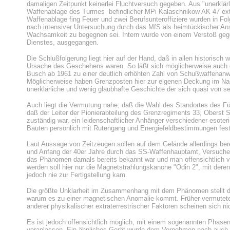
damaligen Zeitpunkt keinerlei Fluchtversuch gegeben. Aus "unerklärli
Waffenablage des Turmes befindlicher MPi Kalaschnikow AK 47 extr
Waffenablage fing Feuer und zwei Berufsunteroffiziere wurden in Fo
nach intensiver Untersuchung durch das MfS als heimtückischer Ansc
Wachsamkeit zu begegnen sei. Intern wurde von einem Verstoß geg
Dienstes, ausgegangen.
Die Schlußfolgerung liegt hier auf der Hand, daß in allen historisch
Ursache des Geschehens waren. So läßt sich möglicherweise auch d
Busch ab 1961 zu einer deutlich erhöhten Zahl von Schußwaffenanwen
Möglicherweise haben Grenzposten hier zur eigenen Deckung im Nac
unerklärliche und wenig glaubhafte Geschichte der sich quasi von s
Auch liegt die Vermutung nahe, daß die Wahl des Standortes des Führ
daß der Leiter der Pionierabteilung des Grenzregiments 33, Oberst 
zuständig war, ein leidenschaftlicher Anhänger verschiedener esoter
Bauten persönlich mit Rutengang und Energiefeldbestimmungen fest
Laut Aussage von Zeitzeugen sollen auf dem Gelände allerdings bere
und Anfang der 40er Jahre durch das SS-Waffenhauptamt, Versuche
das Phänomen damals bereits bekannt war und man offensichtlich v
werden soll hier nur die Magnetstrahlungskanone "Odin 2", mit deren 
jedoch nie zur Fertigstellung kam.
Die größte Unklarheit im Zusammenhang mit dem Phänomen stellt die 
warum es zu einer magnetischen Anomalie kommt. Früher vermutete Ei
anderer physikalischer extraterrestrischer Faktoren scheinen sich ni
Es ist jedoch offensichtlich möglich, mit einem sogenannten Phasen
veranlassen. Ein ähnliches Gerät wurde dem Vernehmen nach auch i