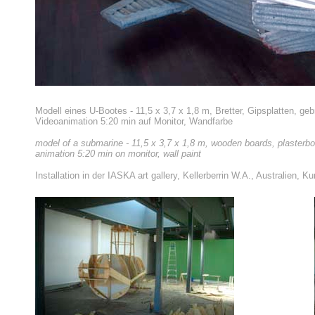
Modell eines U-Bootes - 11,5 x 3,7 x 1,8 m, Bretter, Gipsplatten, ge
Videoanimation 5:20 min auf Monitor, Wandfarbe
model of a submarine - 11,5 x 3,7 x 1,8 m, wooden boards, plasterboa
animation 5:20 min on monitor, wall paint
Installation in der
IASKA art gallery, Kellerberrin W.A., Australien, K