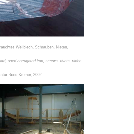
brauchtes Wellblech, Schrauben, Nieten,
rd, used corrugated iron, screws, rivets, video
urator Boris Kremer, 2002