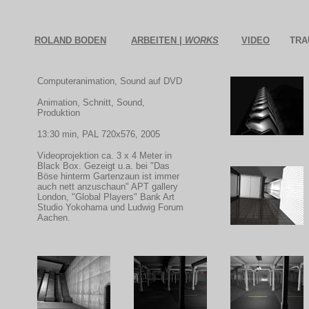
ROLAND BODEN
ARBEITEN |
WORKS
VIDEO
TRA
Computeranimation, Sound auf DVD
Animation, Schnitt, Sound,
Produktion
13:30 min, PAL 720x576, 2005
Videoprojektion ca. 3 x 4 Meter in
Black Box. Gezeigt u.a. bei "Das
Böse hinterm Gartenzaun ist immer
auch nett anzuschaun" APT gallery
London, "Global Players" Bank Art
Studio Yokohama und Ludwig Forum
Aachen.